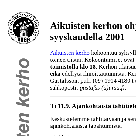
Aikuisten kerhon oh
syyskaudella 2001
Aikuisten kerho
kokoontuu syksyllä
toinen tiistai. Kokoontumiset ovat 
toimistolla klo 18
. Kerhon tilaisu
eikä edellytä ilmoittautumista. Ke
Gustafsson, puh. (09) 1914 4180 t 
sähköposti:
gustafss (a)ursa.fi
.
Ti 11.9. Ajankohtaista tähtitiet
Keskustelemme tähtitaivaan ja se
ajankohtaisista tapahtumista.