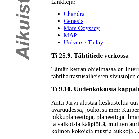
Linkkejä:
Chandra
Genesis
Mars Odyssey
MAP
Universe Today
Ti 25.9. Tähtitiede verkossa
Tämän kerran ohjelmassa on Intern
tähtiharrastusaiheisten sivustojen e
Ti 9.10. Uudenkokoisia kappal
Antti Järvi alustaa keskustelua uus
avaruudessa, joukossa mm: Kuipe
pikkuplaneettoja, planeettoja ilma
ja valkoisia kääpiöitä, muitten aur
kolmen kokoisia mustia aukkoja ..