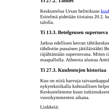
Ti 27.2. Tähdet
Keskustelua Ursan helmikuun
kuu
Esitelmä pidetään tiistaina 20.2. k
talolla.
Ti 13.3. Betelgeusen supernova
Jatkoa edellisen kerran tähtikeskus
tähdistön punainen jättiläistähti B
räjähtämään supernovana. Miten rä
maapallolla. Aiheesta alustaa Antti
Ti 27.3. Kuulentojen historiaa
Kuu on niitä harvoja taivaankappal
nykytekniikalla kohtuullisen helpos
Keskustelemme kuun tutkimuksest
vuosikymmenten aikana.
Linkkejä: