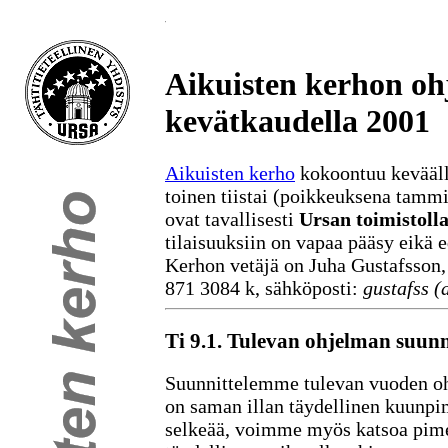
Aikuisten kerhon oh
kevätkaudella 2001
Aikuisten kerho
kokoontuu kevääll
toinen tiistai (poikkeuksena tam
ovat tavallisesti
Ursan toimistolla
tilaisuuksiin on vapaa pääsy eikä e
Kerhon vetäjä on Juha Gustafsson, 
871 3084 k, sähköposti:
gustafss (
Ti 9.1. Tulevan ohjelman suunn
Suunnittelemme tulevan vuoden oh
on saman illan täydellinen kuunp
selkeää, voimme myös katsoa pim