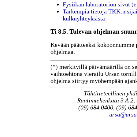
Fysiikan laboratorion sivut (
Tarkempia tietoja TKK:n sijai
kulkuyhteyksistä
Ti 8.5. Tulevan ohjelman suunn
Kevään päätteeksi kokoonnumme p
ohjelmaa.
(*) merkityillä päivämäärillä on se
vaihtoehtona vierailu Ursan tornill
ohjelma siirtyy myöhempään ajan
Tähtitieteellinen yhd
Raatimiehenkatu 3 A 2,
(09) 684 0400, (09) 684
ursa@ursa.