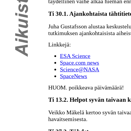
täydellinen vaihe alkaa hieman enn
Ti 30.1. Ajankohtaista tähtitiet
Juha Gustafsson alustaa keskustelu
tutkimuksen ajankohtaisista aiheis
Linkkejä:
ESA Science
Space.com news
Science@NASA
SpaceNews
HUOM. poikkeava päivämäärä!
Ti 13.2. Helpot syvän taivaan k
Veikko Mäkelä kertoo syvän taiva
havaitsemisesta.