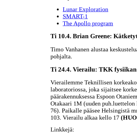
Lunar Exploration
SMART-1
The Apollo program
Ti 10.4. Brian Greene: Kätkety
Timo Vanhanen alustaa keskustelu
pohjalta.
Ti 24.4. Vierailu: TKK fysiikan
Vierailemme Teknillisen korkeako
laboratoriossa, joka sijaitsee kor
päärakennuksessa Espoon Otanieme
Otakaari 1M (uuden puh.luettelon k
76). Paikalle pääsee Helsingistä mm
103. Vierailu alkaa kello 17
(HUOM
Linkkejä: