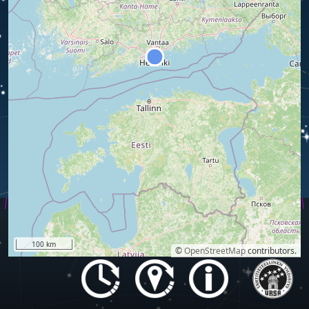
VESIMIES
100 km
©
OpenStreetMap
contributors.