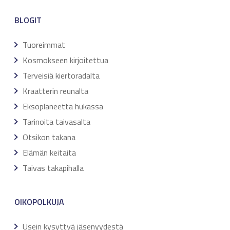
BLOGIT
Tuoreimmat
Kosmokseen kirjoitettua
Terveisiä kiertoradalta
Kraatterin reunalta
Eksoplaneetta hukassa
Tarinoita taivasalta
Otsikon takana
Elämän keitaita
Taivas takapihalla
OIKOPOLKUJA
Usein kysyttyä jäsenyydestä