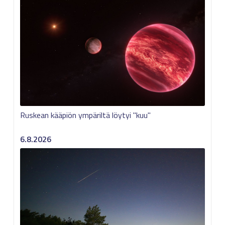
Ruskean kääpiön ympäriltä löytyi "kuu"
6.8.2026