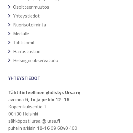
Osoitteenmuutos
Yhteystiedot
Nuorisotoiminta
Medialle
Tähtitornit
Harrastustori
Helsingin observatorio
YHTEYSTIEDOT
Tähtitieteellinen yhdistys Ursa ry
avoinna
ti, to ja pe klo 12–16
Kopernikuksentie 1
00130 Helsinki
sähköposti ursa @ ursa.fi
puhelin arkisin
10
16
09 6840 400
–