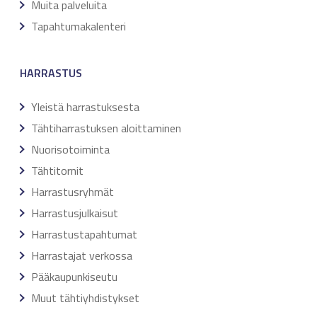
Muita palveluita
Tapahtumakalenteri
HARRASTUS
Yleistä harrastuksesta
Tähtiharrastuksen aloittaminen
Nuorisotoiminta
Tähtitornit
Harrastusryhmät
Harrastusjulkaisut
Harrastustapahtumat
Harrastajat verkossa
Pääkaupunkiseutu
Muut tähtiyhdistykset