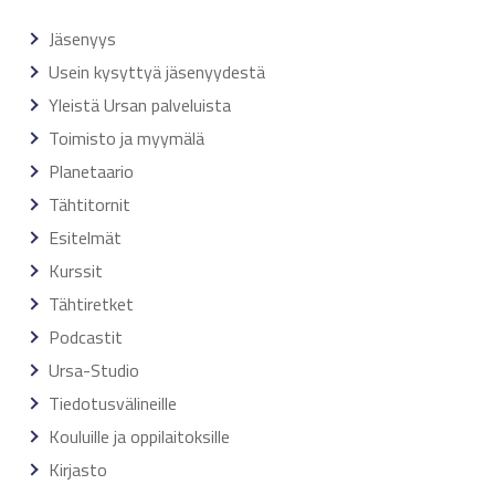
Jäsenyys
Usein kysyttyä jäsenyydestä
Yleistä Ursan palveluista
Toimisto ja myymälä
Planetaario
Tähtitornit
Esitelmät
Kurssit
Tähtiretket
Podcastit
Ursa-Studio
Tiedotusvälineille
Kouluille ja oppilaitoksille
Kirjasto