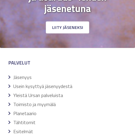
jäsenetuna
LIITY JÄSENEKSI
PALVELUT
Jäsenyys
Usein kysyttyä jäsenyydestä
Yleistä Ursan palveluista
Toimisto ja myymälä
Planetaario
Tähtitornit
Esitelmät