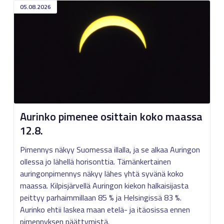
05.08.2026
Aurinko pimenee osittain koko maassa
12.8.
Pimennys näkyy Suomessa illalla, ja se alkaa Auringon
ollessa jo lähellä horisonttia. Tämänkertainen
auringonpimennys näkyy lähes yhtä syvänä koko
maassa. Kilpisjärvellä Auringon kiekon halkaisijasta
peittyy parhaimmillaan 85 % ja Helsingissä 83 %.
Aurinko ehtii laskea maan etelä- ja itäosissa ennen
pimennyksen päättymistä.