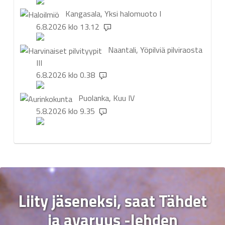
Kangasala, Yksi halomuoto
I
6.8.2026 klo 13.12
3
Naantali, Yöpilviä pilviraosta
III
6.8.2026 klo 0.38
2
Puolanka, Kuu
IV
5.8.2026 klo 9.35
4
Liity jäseneksi, saat Tähdet
ja avaruus -lehden