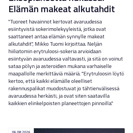
Elämän makeat alkutahdit
"Tuoreet havainnot kertovat avaruudessa
esiintyvistä sokerimolekyyleistä, jotka ovat
saattaneet antaa elämän synnylle makeat
alkutahdit", Mikko Tuomi kirjoittaa. Neljän
hiiliatomin erytruloosi-sokeria arvioidaan
esiintyvän avaruudessa valtavasti, ja sitä on voinut
sataa pölyn ja asteroidien mukana varhaiselle
maapallolle merkittäviä määriä. "Erytruloosin löytö
kertoo, että kaikki elämälle oleelliset
rakennuspalikat muodostuvat jo tähtienvälisessä
avaruudessa herkästi, ja ovat siten saatavilla
kaikkien elinkelpoisten planeettojen pinnoilla."
06.08.2026