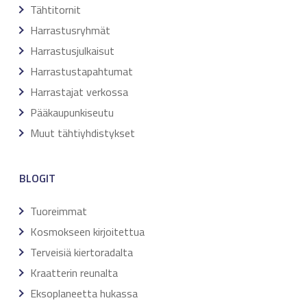
Tähtitornit
Harrastusryhmät
Harrastusjulkaisut
Harrastustapahtumat
Harrastajat verkossa
Pääkaupunkiseutu
Muut tähtiyhdistykset
BLOGIT
Tuoreimmat
Kosmokseen kirjoitettua
Terveisiä kiertoradalta
Kraatterin reunalta
Eksoplaneetta hukassa