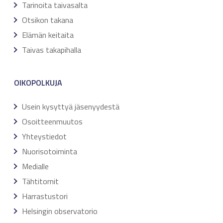
Tarinoita taivasalta
Otsikon takana
Elämän keitaita
Taivas takapihalla
OIKOPOLKUJA
Usein kysyttyä jäsenyydestä
Osoitteenmuutos
Yhteystiedot
Nuorisotoiminta
Medialle
Tähtitornit
Harrastustori
Helsingin observatorio