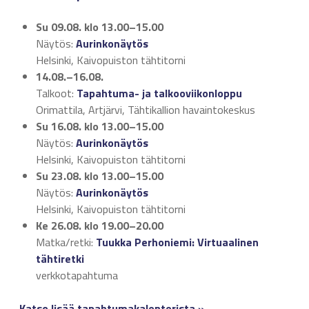
Su 09.08.
klo 13.00–15.00
Näytös:
Aurinkonäytös
Helsinki, Kaivopuiston tähtitorni
14.08.–16.08.
Talkoot:
Tapahtuma- ja talkooviikonloppu
Orimattila, Artjärvi, Tähtikallion havaintokeskus
Su 16.08.
klo 13.00–15.00
Näytös:
Aurinkonäytös
Helsinki, Kaivopuiston tähtitorni
Su 23.08.
klo 13.00–15.00
Näytös:
Aurinkonäytös
Helsinki, Kaivopuiston tähtitorni
Ke 26.08.
klo 19.00–20.00
Matka/retki:
Tuukka Perhoniemi: Virtuaalinen
tähtiretki
verkkotapahtuma
Katso lisää tapahtumakalenterista »