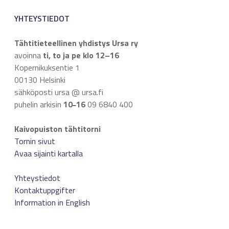
YHTEYSTIEDOT
Tähtitieteellinen yhdistys Ursa ry
avoinna
ti, to ja pe klo 12–16
Kopernikuksentie 1
00130 Helsinki
sähköposti ursa @ ursa.fi
puhelin arkisin
10
16
09 6840 400
–
Kaivopuiston tähtitorni
Tornin sivut
Avaa sijainti kartalla
Yhteystiedot
Kontaktuppgifter
Information in English