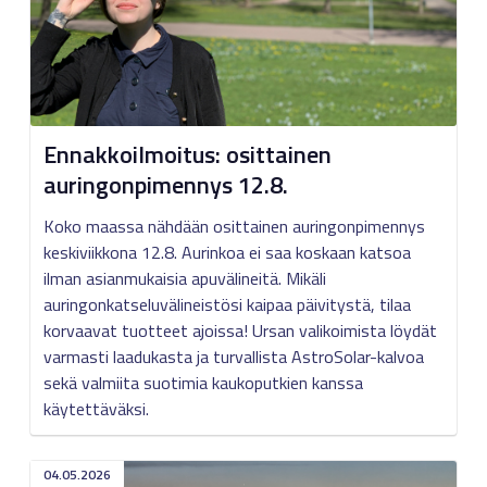
Ennakkoilmoitus: osittainen
auringonpimennys 12.8.
Koko maassa nähdään osittainen auringonpimennys
keskiviikkona 12.8. Aurinkoa ei saa koskaan katsoa
ilman asianmukaisia apuvälineitä. Mikäli
auringonkatseluvälineistösi kaipaa päivitystä, tilaa
korvaavat tuotteet ajoissa! Ursan valikoimista löydät
varmasti laadukasta ja turvallista AstroSolar-kalvoa
sekä valmiita suotimia kaukoputkien kanssa
käytettäväksi.
04.05.2026