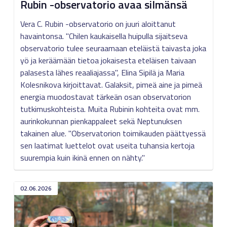
Rubin -observatorio avaa silmänsä
Vera C. Rubin -observatorio on juuri aloittanut
havaintonsa. "Chilen kaukaisella huipulla sijaitseva
observatorio tulee seuraamaan eteläistä taivasta joka
yö ja keräämään tietoa jokaisesta eteläisen taivaan
palasesta lähes reaaliajassa", Elina Sipilä ja Maria
Kolesnikova kirjoittavat. Galaksit, pimeä aine ja pimeä
energia muodostavat tärkeän osan observatorion
tutkimuskohteista. Muita Rubinin kohteita ovat mm.
aurinkokunnan pienkappaleet sekä Neptunuksen
takainen alue. "Observatorion toimikauden päättyessä
sen laatimat luettelot ovat useita tuhansia kertoja
suurempia kuin ikinä ennen on nähty."
02.06.2026