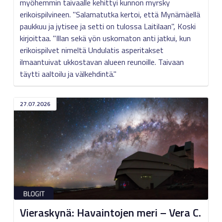
myöhemmin taivaalle kehittyi kunnon myrsky
erikoispilvineen. "Salamatutka kertoi, että Mynämäellä
paukkuu ja jytisee ja setti on tulossa Laitilaan", Koski
kirjoittaa. "Illan sekä yön uskomaton anti jatkui, kun
erikoispilvet nimeltä Undulatis asperitakset
ilmaantuivat ukkostavan alueen reunoille. Taivaan
täytti aaltoilu ja välkehdintä."
27.07.2026
Vieraskynä: Havaintojen meri – Vera C.