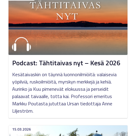
Podcast: Tähtitaivas nyt – Kesä 2026
Kesätaivaskin on täynnä luonnonilmiöitä: valaisevia
yöpilviä, ruskoilmiöitä, myrskyn merkkejä ja kehiä.
Aurinko ja Kuu pimenevät elokuussa ja perseidit
palaavat taivaalle, totta kai. Professori emeritus
Markku Poutasta jututtaa Ursan tiedottaja Anne
Liljeström.
15.03.2026