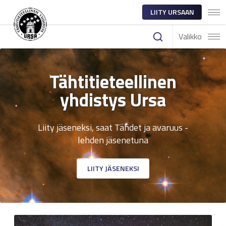
LIITY URSAAN
Valikko
Tähtitieteellinen
yhdistys Ursa
Liity jäseneksi, saat Tähdet ja avaruus -
lehden jäsenetuna
LIITY JÄSENEKSI