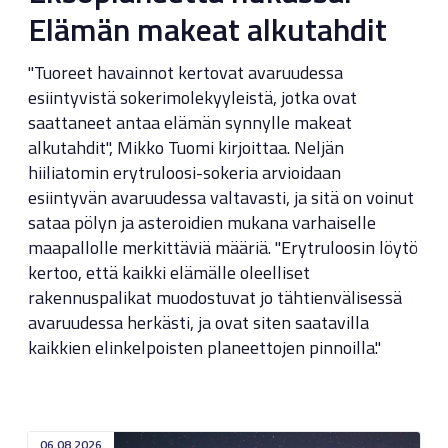
Elämän makeat alkutahdit
"Tuoreet havainnot kertovat avaruudessa
esiintyvistä sokerimolekyyleistä, jotka ovat
saattaneet antaa elämän synnylle makeat
alkutahdit", Mikko Tuomi kirjoittaa. Neljän
hiiliatomin erytruloosi-sokeria arvioidaan
esiintyvän avaruudessa valtavasti, ja sitä on voinut
sataa pölyn ja asteroidien mukana varhaiselle
maapallolle merkittäviä määriä. "Erytruloosin löytö
kertoo, että kaikki elämälle oleelliset
rakennuspalikat muodostuvat jo tähtienvälisessä
avaruudessa herkästi, ja ovat siten saatavilla
kaikkien elinkelpoisten planeettojen pinnoilla."
06.08.2026