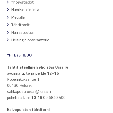
Yhteystiedot
Nuorisotoiminta
Medialle
Tähtitornit
Harrastustori
Helsingin observatorio
YHTEYSTIEDOT
Tähtitieteellinen yhdistys Ursa ry
avoinna
ti, to ja pe klo 12–16
Kopernikuksentie 1
00130 Helsinki
sähköposti ursa @ ursa.fi
puhelin arkisin
10
16
09 6840 400
–
Kaivopuiston tähtitorni