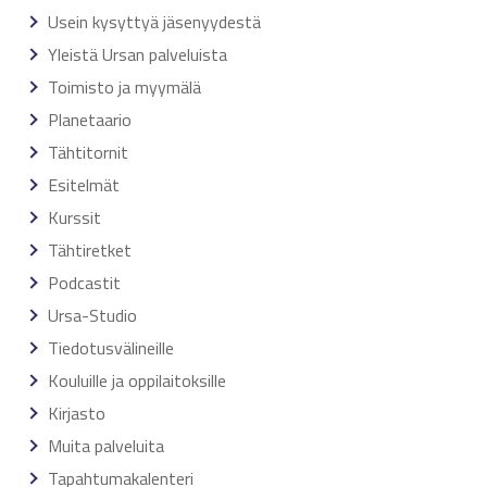
Usein kysyttyä jäsenyydestä
Yleistä Ursan palveluista
Toimisto ja myymälä
Planetaario
Tähtitornit
Esitelmät
Kurssit
Tähtiretket
Podcastit
Ursa-Studio
Tiedotusvälineille
Kouluille ja oppilaitoksille
Kirjasto
Muita palveluita
Tapahtumakalenteri