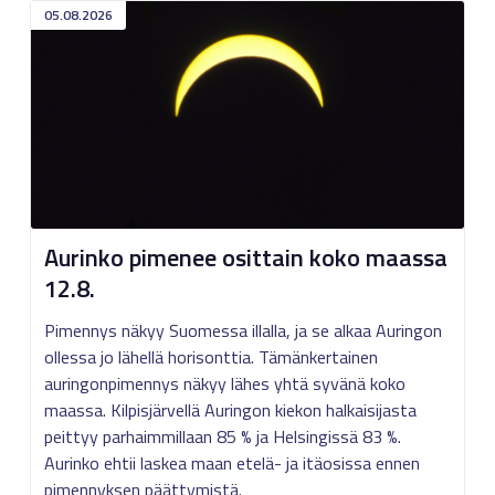
05.08.2026
Aurinko pimenee osittain koko maassa
12.8.
Pimennys näkyy Suomessa illalla, ja se alkaa Auringon
ollessa jo lähellä horisonttia. Tämänkertainen
auringonpimennys näkyy lähes yhtä syvänä koko
maassa. Kilpisjärvellä Auringon kiekon halkaisijasta
peittyy parhaimmillaan 85 % ja Helsingissä 83 %.
Aurinko ehtii laskea maan etelä- ja itäosissa ennen
pimennyksen päättymistä.