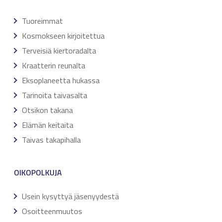
Tuoreimmat
Kosmokseen kirjoitettua
Terveisiä kiertoradalta
Kraatterin reunalta
Eksoplaneetta hukassa
Tarinoita taivasalta
Otsikon takana
Elämän keitaita
Taivas takapihalla
OIKOPOLKUJA
Usein kysyttyä jäsenyydestä
Osoitteenmuutos