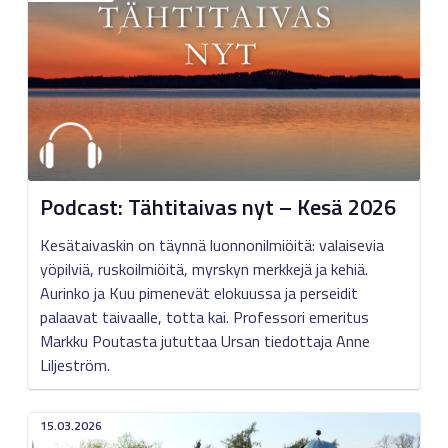
Podcast: Tähtitaivas nyt – Kesä 2026
Kesätaivaskin on täynnä luonnonilmiöitä: valaisevia
yöpilviä, ruskoilmiöitä, myrskyn merkkejä ja kehiä.
Aurinko ja Kuu pimenevät elokuussa ja perseidit
palaavat taivaalle, totta kai. Professori emeritus
Markku Poutasta jututtaa Ursan tiedottaja Anne
Liljeström.
15.03.2026