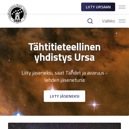
LIITY URSAAN
Valikko
Tähtitieteellinen
yhdistys Ursa
Liity jäseneksi, saat Tähdet ja avaruus -
lehden jäsenetuna
LIITY JÄSENEKSI