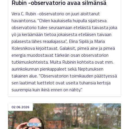
Rubin -observatorio avaa silmänsä
Vera C. Rubin -observatorio on juuri aloittanut
havaintonsa. "Chilen kaukaisella huipulla sijaitseva
observatorio tulee seuraamaan eteläistä taivasta joka
yö ja keräämään tietoa jokaisesta eteläisen taivaan
palasesta lähes reaaliajassa", Elina Sipilä ja Maria
Kolesnikova kirjoittavat. Galaksit, pimeä aine ja pimeä
energia muodostavat tärkeän osan observatorion
tutkimuskohteista. Muita Rubinin kohteita ovat mm.
aurinkokunnan pienkappaleet sekä Neptunuksen
takainen alue. "Observatorion toimikauden päättyessä
sen laatimat luettelot ovat useita tuhansia kertoja
suurempia kuin ikinä ennen on nähty."
02.06.2026