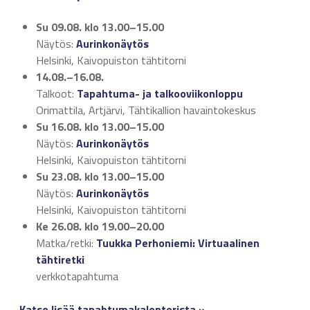
Su 09.08.
klo 13.00–15.00
Näytös:
Aurinkonäytös
Helsinki, Kaivopuiston tähtitorni
14.08.–16.08.
Talkoot:
Tapahtuma- ja talkooviikonloppu
Orimattila, Artjärvi, Tähtikallion havaintokeskus
Su 16.08.
klo 13.00–15.00
Näytös:
Aurinkonäytös
Helsinki, Kaivopuiston tähtitorni
Su 23.08.
klo 13.00–15.00
Näytös:
Aurinkonäytös
Helsinki, Kaivopuiston tähtitorni
Ke 26.08.
klo 19.00–20.00
Matka/retki:
Tuukka Perhoniemi: Virtuaalinen
tähtiretki
verkkotapahtuma
Katso lisää tapahtumakalenterista »