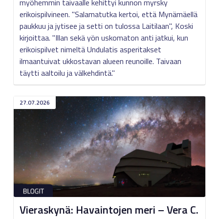
myöhemmin taivaalle kehittyi kunnon myrsky
erikoispilvineen. "Salamatutka kertoi, että Mynämäellä
paukkuu ja jytisee ja setti on tulossa Laitilaan", Koski
kirjoittaa. "Illan sekä yön uskomaton anti jatkui, kun
erikoispilvet nimeltä Undulatis asperitakset
ilmaantuivat ukkostavan alueen reunoille. Taivaan
täytti aaltoilu ja välkehdintä."
27.07.2026
Vieraskynä: Havaintojen meri – Vera C.