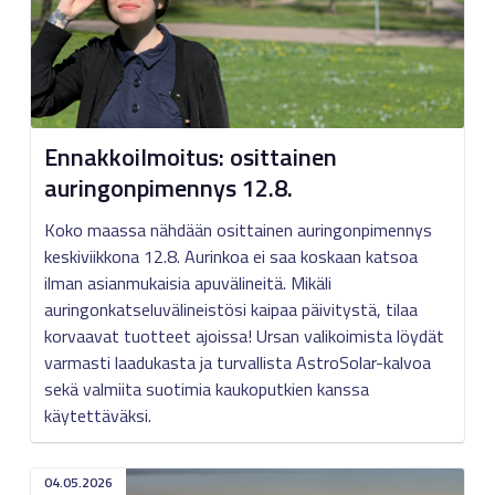
Ennakkoilmoitus: osittainen
auringonpimennys 12.8.
Koko maassa nähdään osittainen auringonpimennys
keskiviikkona 12.8. Aurinkoa ei saa koskaan katsoa
ilman asianmukaisia apuvälineitä. Mikäli
auringonkatseluvälineistösi kaipaa päivitystä, tilaa
korvaavat tuotteet ajoissa! Ursan valikoimista löydät
varmasti laadukasta ja turvallista AstroSolar-kalvoa
sekä valmiita suotimia kaukoputkien kanssa
käytettäväksi.
04.05.2026