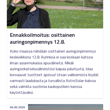
Ennakkoilmoitus: osittainen
auringonpimennys 12.8.
Koko maassa nähdään osittainen auringonpimennys
keskiviikkona 12.8. Aurinkoa ei saa koskaan katsoa
ilman asianmukaisia apuvälineitä. Mikäli
auringonkatseluvälineistösi kaipaa päivitystä, tilaa
korvaavat tuotteet ajoissa! Ursan valikoimista löydät
varmasti laadukasta ja turvallista AstroSolar-kalvoa
sekä valmiita suotimia kaukoputkien kanssa
käytettäväksi.
04.05.2026