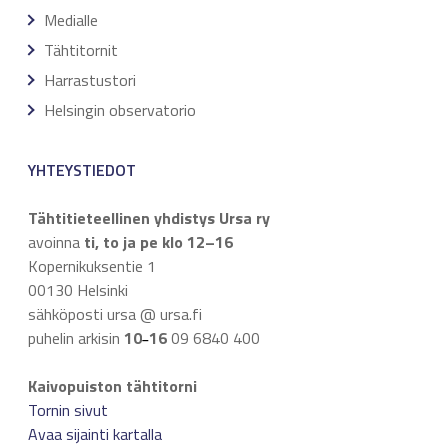
Medialle
Tähtitornit
Harrastustori
Helsingin observatorio
YHTEYSTIEDOT
Tähtitieteellinen yhdistys Ursa ry
avoinna
ti, to ja pe klo 12–16
Kopernikuksentie 1
00130 Helsinki
sähköposti ursa @ ursa.fi
puhelin arkisin
10
16
09 6840 400
–
Kaivopuiston tähtitorni
Tornin sivut
Avaa sijainti kartalla