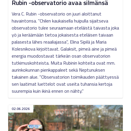
Rubin -observatorio avaa silmänsä
Vera C. Rubin -observatorio on juuri aloittanut
havaintonsa. "Chilen kaukaisella huipulla sijaitseva
observatorio tulee seuraamaan eteläistä taivasta joka
yö ja keräämään tietoa jokaisesta eteläisen taivaan
palasesta lähes reaaliajassa", Elina Sipilä ja Maria
Kolesnikova kirjoittavat. Galaksit, pimeä aine ja pimeä
energia muodostavat tärkeän osan observatorion
tutkimuskohteista. Muita Rubinin kohteita ovat mm.
aurinkokunnan pienkappaleet sekä Neptunuksen
takainen alue. "Observatorion toimikauden päättyessä
sen laatimat luettelot ovat useita tuhansia kertoja
suurempia kuin ikinä ennen on nähty."
02.06.2026