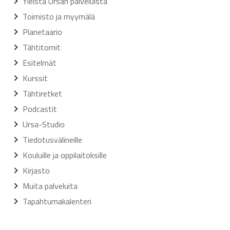
Yleistä Ursan palveluista
Toimisto ja myymälä
Planetaario
Tähtitornit
Esitelmät
Kurssit
Tähtiretket
Podcastit
Ursa-Studio
Tiedotusvälineille
Kouluille ja oppilaitoksille
Kirjasto
Muita palveluita
Tapahtumakalenteri