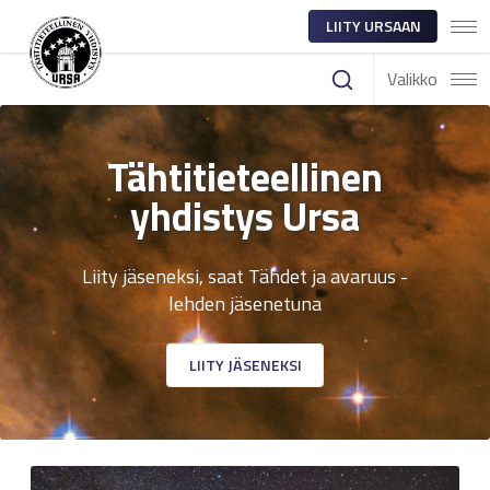
LIITY URSAAN
Valikko
Tähtitieteellinen
yhdistys Ursa
Liity jäseneksi, saat Tähdet ja avaruus -
lehden jäsenetuna
LIITY JÄSENEKSI