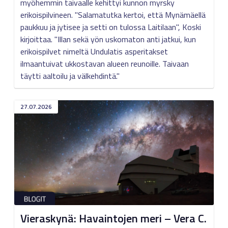
myöhemmin taivaalle kehittyi kunnon myrsky
erikoispilvineen. "Salamatutka kertoi, että Mynämäellä
paukkuu ja jytisee ja setti on tulossa Laitilaan", Koski
kirjoittaa. "Illan sekä yön uskomaton anti jatkui, kun
erikoispilvet nimeltä Undulatis asperitakset
ilmaantuivat ukkostavan alueen reunoille. Taivaan
täytti aaltoilu ja välkehdintä."
27.07.2026
Vieraskynä: Havaintojen meri – Vera C.