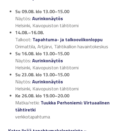
Su 09.08.
klo 13.00–15.00
Näytös:
Aurinkonäytös
Helsinki, Kaivopuiston tähtitorni
14.08.–16.08.
Talkoot:
Tapahtuma- ja talkooviikonloppu
Orimattila, Artjärvi, Tähtikallion havaintokeskus
Su 16.08.
klo 13.00–15.00
Näytös:
Aurinkonäytös
Helsinki, Kaivopuiston tähtitorni
Su 23.08.
klo 13.00–15.00
Näytös:
Aurinkonäytös
Helsinki, Kaivopuiston tähtitorni
Ke 26.08.
klo 19.00–20.00
Matka/retki:
Tuukka Perhoniemi: Virtuaalinen
tähtiretki
verkkotapahtuma
Katso lisää tapahtumakalenterista »