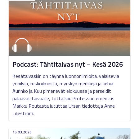
Podcast: Tähtitaivas nyt – Kesä 2026
Kesätaivaskin on täynnä luonnonilmiöitä: valaisevia
yöpilviä, ruskoilmiöitä, myrskyn merkkejä ja kehiä.
Aurinko ja Kuu pimenevät elokuussa ja perseidit
palaavat taivaalle, totta kai. Professori emeritus
Markku Poutasta jututtaa Ursan tiedottaja Anne
Liljeström.
15.03.2026