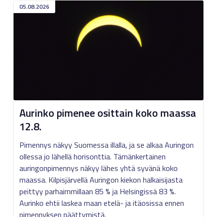
05.08.2026
Aurinko pimenee osittain koko maassa
12.8.
Pimennys näkyy Suomessa illalla, ja se alkaa Auringon
ollessa jo lähellä horisonttia. Tämänkertainen
auringonpimennys näkyy lähes yhtä syvänä koko
maassa. Kilpisjärvellä Auringon kiekon halkaisijasta
peittyy parhaimmillaan 85 % ja Helsingissä 83 %.
Aurinko ehtii laskea maan etelä- ja itäosissa ennen
pimennyksen päättymistä.