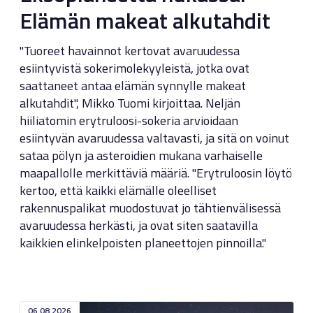
Elämän makeat alkutahdit
"Tuoreet havainnot kertovat avaruudessa
esiintyvistä sokerimolekyyleistä, jotka ovat
saattaneet antaa elämän synnylle makeat
alkutahdit", Mikko Tuomi kirjoittaa. Neljän
hiiliatomin erytruloosi-sokeria arvioidaan
esiintyvän avaruudessa valtavasti, ja sitä on voinut
sataa pölyn ja asteroidien mukana varhaiselle
maapallolle merkittäviä määriä. "Erytruloosin löytö
kertoo, että kaikki elämälle oleelliset
rakennuspalikat muodostuvat jo tähtienvälisessä
avaruudessa herkästi, ja ovat siten saatavilla
kaikkien elinkelpoisten planeettojen pinnoilla."
06.08.2026