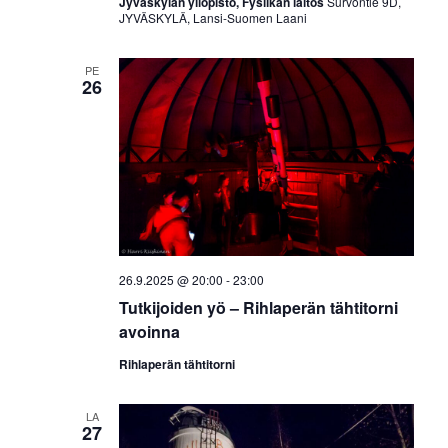
Jyväskylän yliopisto, Fysiikan laitos
Survontie 9D,
JYVÄSKYLÄ, Lansi-Suomen Laani
PE
26
26.9.2025 @ 20:00
-
23:00
Tutkijoiden yö – Rihlaperän tähtitorni
avoinna
Rihlaperän tähtitorni
LA
27