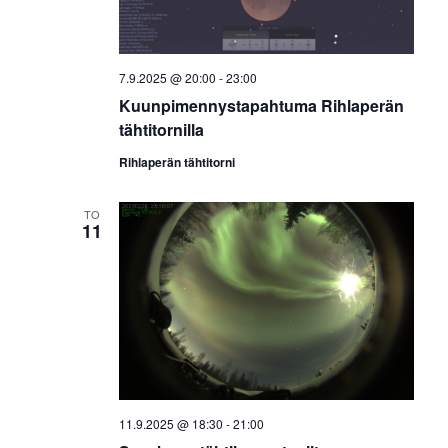
t
m
h
a
u
V
m
t
i
7.9.2025 @ 20:00
-
23:00
a
e
u
Kuunpimennystapahtuma Rihlaperän
w
t
s
tähtitornilla
m
E
N
Rihlaperän tähtitorni
a
t
a
v
s
i
t
TO
i
g
11
a
a
t
j
i
a
o
n
N
ä
k
y
11.9.2025 @ 18:30
-
21:00
m