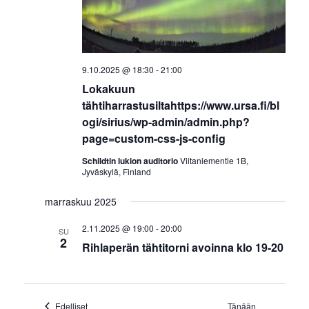
9.10.2025 @ 18:30
-
21:00
Lokakuun
tähtiharrastusiltahttps://www.ursa.fi/bl
ogi/sirius/wp-admin/admin.php?
page=custom-css-js-config
Schildtin lukion auditorio
Viitaniementie 1B,
Jyväskylä, Finland
marraskuu 2025
2.11.2025 @ 19:00
-
20:00
SU
2
Rihlaperän tähtitorni avoinna klo 19-20
Tapahtumat
Edelliset
Tänään