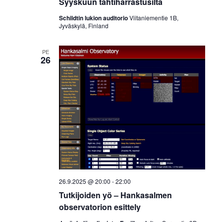
Syyskuun tähtiharrastusilta
ä
t
Schildtin lukion auditorio
Viitaniementie 1B,
Jyväskylä, Finland
n
a
PE
v
26
i
g
o
i
n
t
i
26.9.2025 @ 20:00
-
22:00
Tutkijoiden yö – Hankasalmen
observatorion esittely