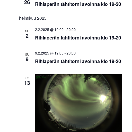
26
ä
Rihlaperän tähtitorni avoinna klo 19-20
t
n
helmikuu 2025
a
2.2.2025 @ 19:00
-
20:00
SU
v
2
Rihlaperän tähtitorni avoinna klo 19-20
i
g
9.2.2025 @ 19:00
-
20:00
SU
o
9
Rihlaperän tähtitorni avoinna klo 19-20
i
n
t
TO
13
i