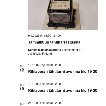
t
m
h
a
u
V
m
t
i
a
e
u
w
t
s
m
E
N
9.1.2025 @ 18:30
-
21:00
a
t
a
Tammikuun tähtiharrastusilta
v
s
i
Schildtin lukion auditorio
Viitaniementie 1B,
t
i
g
Jyväskylä, Finland
a
a
t
j
12.1.2025 @ 19:00
-
20:00
i
SU
12
a
o
Rihlaperän tähtitorni avoinna klo 19-20
n
N
ä
19.1.2025 @ 19:00
-
20:00
SU
19
k
Rihlaperän tähtitorni avoinna klo 19-20
y
m
26.1.2025 @ 19:00
-
20:00
SU